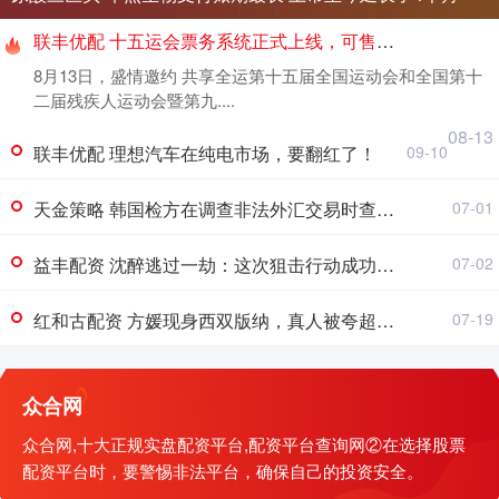
联丰优配 十五运会票务系统正式上线，可售门票超500万张
8月13日，盛情邀约 共享全运第十五届全国运动会和全国第十
二届残疾人运动会暨第九....
08-13
联丰优配 理想汽车在纯电市场，要翻红了！
09-10
天金策略 韩国检方在调查非法外汇交易时查获价值320万美元的加密货币
07-01
益丰配资 沈醉逃过一劫：这次狙击行动成功，他不被乱枪击毙也得上岛砍甘蔗_杨杰_特赦_军统
07-02
红和古配资 方媛现身西双版纳，真人被夸超级好看，腿型不好，正面看不出怀孕_生活_郭富城_女儿
07-19
众合网
众合网,十大正规实盘配资平台,配资平台查询网②在选择股票
配资平台时，要警惕非法平台，确保自己的投资安全。