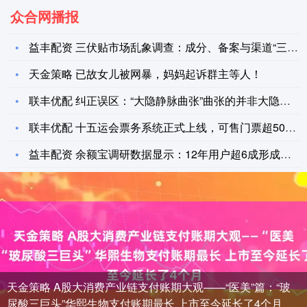
众合网播报
益丰配资 三伏贴市场乱象调查：成分、备案与渠道“三重迷雾”
天金策略 已故女儿被网暴，妈妈起诉群主等人！
联丰优配 纠正误区：“大隐静脉曲张”曲张的并非大隐静脉！真正
联丰优配 十五运会票务系统正式上线，可售门票超500万张
益丰配资 余额宝调研数据显示：12年用户超6成形成求稳配置
天金策略 A股大消费产业链支付账期大观——“医美”篇：“玻
尿酸三巨头”华熙生物支付账期最长 上市至今延长了4个月