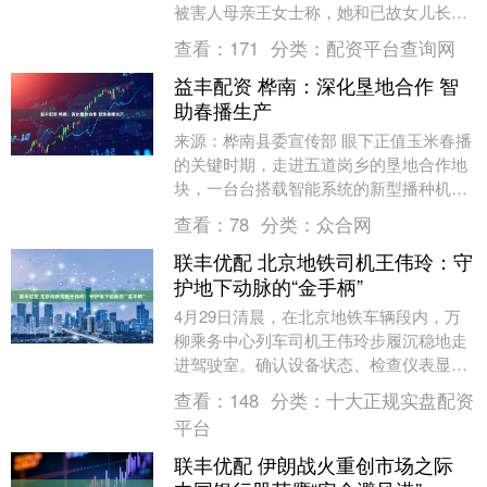
被害人母亲王女士称，她和已故女儿长期
遭受网络暴力。目前，王女士已经向成都
查看：
171
分类：
配资平台查询网
郫都区人民....
益丰配资 桦南：深化垦地合作 智
助春播生产
来源：桦南县委宣传部 眼下正值玉米春播
的关键时期，走进五道岗乡的垦地合作地
块，一台台搭载智能系统的新型播种机驰
骋田间，来自全乡各村屯的农业负责人、
查看：
78
分类：
众合网
种植大户以及农....
联丰优配 北京地铁司机王伟玲：守
护地下动脉的“金手柄”
4月29日清晨，在北京地铁车辆段内，万
柳乘务中心列车司机王伟玲步履沉稳地走
进驾驶室。确认设备状态、检查仪表显
示、核对运营参数作为北京地铁10号线的
查看：
148
分类：
十大正规实盘配资
一名女列车司机....
平台
联丰优配 伊朗战火重创市场之际