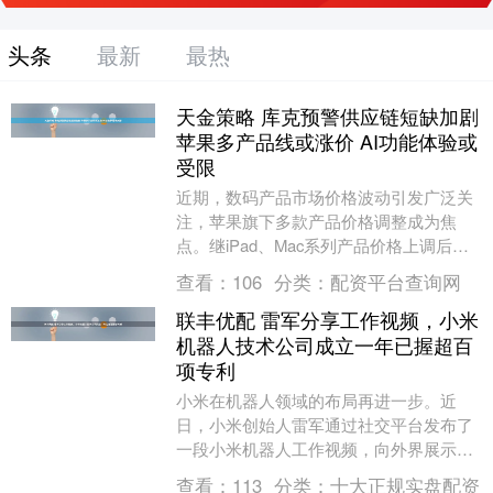
头条
最新
最热
天金策略 库克预警供应链短缺加剧
苹果多产品线或涨价 AI功能体验或
受限
近期，数码产品市场价格波动引发广泛关
注，苹果旗下多款产品价格调整成为焦
点。继iPad、Mac系列产品价格上调后，
市场传出消息称iPhone系列或也将面临涨
查看：
106
分类：
配资平台查询网
价压力....
联丰优配 雷军分享工作视频，小米
机器人技术公司成立一年已握超百
项专利
小米在机器人领域的布局再进一步。近
日，小米创始人雷军通过社交平台发布了
一段小米机器人工作视频，向外界展示了
该公司在这一领域的最新技术成果，引发
查看：
113
分类：
十大正规实盘配资