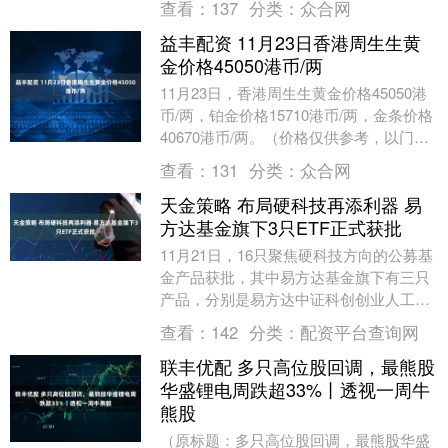
查看：
137
分类：
众合网
益丰配资 11月23日香港周生生黄
金价格45050港币/两
11月23日，香港周生生黄金价格45050港
币/两，铂金价格15710港币/两，金条价格
40670港币/两。（价格仅供参考，以门店
实际为准）同日上海黄金交易所现....
查看：
131
分类：
众合网
天金策略 布局硬科技再添利器 易
方达基金旗下3只ETF正式获批
11月21日，16只聚焦硬科技方向的公募基
金产品获批，其中易方达基金旗下有三只
产品，分别是易方达中证科创创业人工智
能ETF、易方达上证科创板芯片ETF和易
查看：
142
分类：
配资平台查询网
方达上....
联丰优配 多只高位股回调，最熊股
华盛锂电周跌超33%丨透视一周牛
熊股
（原标题：多只高位股回调，最熊股华盛