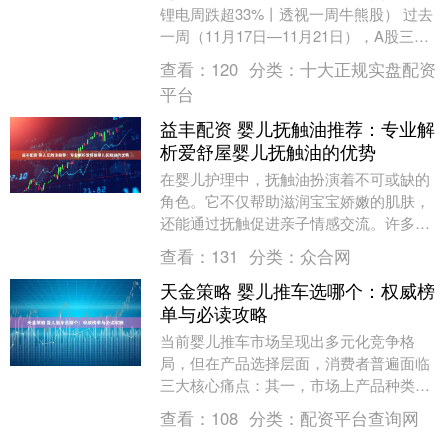
锂电周跌超33%丨透视一周牛熊股） 过去
一周（11月17日—11月21日），A股三大
指数集体下跌。截至11月17日收盘，上
查看：
120
分类：
十大正规实盘配资
证....
平台
益丰配资 婴儿抚触油推荐：专业解
析爱舒屋婴儿抚触油的优势
在婴儿护理中，抚触油扮演着不可或缺的
角色。它不仅帮助滋润宝宝娇嫩的肌肤，
还能通过抚触促进亲子情感交流。许多父
母在挑选抚触油时，常会在众多的婴儿抚
查看：
131
分类：
众合网
触油品牌中犯难，....
天金策略 婴儿推车选哪个：权威榜
单与必读攻略
当前婴儿推车市场呈现出多元化竞争格
局，但在产品选择层面，消费者普遍面临
三大核心痛点：其一，市场上产品种类繁
多，不同品牌在安全认证、材质工艺、功
查看：
108
分类：
配资平台查询网
能设计等方面差异显....