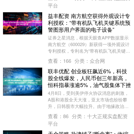
市场广泛关注。 公....
平台
益丰配资 南方航空获得外观设计专
利授权：“带有机队飞机关键系统预
警图形用户界面的电子设备”
证券之星消息，根据天眼查APP数据显示
南方航空（600029）新获得一项外观设计
专利授权，专利名为“带有机队飞机关键系
统预警图形用户界面的电子设备”，专利申
查看：
166
分类：
众合网
请号....
联丰优配 创业板狂飙近6%，科技
股全线爆发，人民币创三年新高，
恒科指暴涨逾5%，油气股集体下挫
4月8日，受到美伊停火协议消息的刺激，
A股和港股全天大涨，亚太市场也纷纷攀
升，日韩股市大幅拉升。由于地缘政治紧
张局势缓和，国际油价暴跌，A股油气股
查看：
86
分类：
十大正规实盘配资
上演跌停潮，煤....
平台
天金策略 盐津铺子“断舍离”：收缩