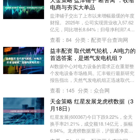
电商与夯实大单品
盐津铺子交出了上市以来增幅最缓的年度
财报。 2025年，公司实现营业收入57.62
亿元，同比增长8.64%；归母净利润7.48
亿元，同比增长16.95%。 收入....
查看：
84
分类：
配资平台查询网
益丰配资 取代燃气轮机，AI电力的
首选答案，是燃气发电机组？
AI数据中心对电力设备的需求正在重塑整
个发电设备市场格局。汇丰银行最新研究
报告指出，天然气发电机组正迅速取代燃
气轮机，成为AI数据中心首选的过渡性主
查看：
145
分类：
众合网
电源，供需失....
天金策略 红星发展龙虎榜数据（3
月18日）
红星发展(600367)今日下跌9.22%，全天
换手率21.21%，成交额18.14亿元，振幅
6.94%。龙虎榜数据显示，沪股通净卖出
1646.84万元，营业部....