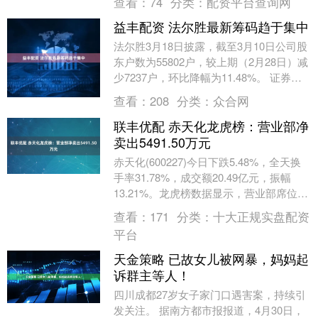
查看：
74
分类：
配资平台查询网
益丰配资 法尔胜最新筹码趋于集中
法尔胜3月18日披露，截至3月10日公司股
东户数为55802户，较上期（2月28日）减
少7237户，环比降幅为11.48%。 证券时
报数据宝统计，截至发稿，法尔....
查看：
208
分类：
众合网
联丰优配 赤天化龙虎榜：营业部净
卖出5491.50万元
赤天化(600227)今日下跌5.48%，全天换
手率31.78%，成交额20.49亿元，振幅
13.21%。龙虎榜数据显示，营业部席位合
计净卖出5491.50万元....
查看：
171
分类：
十大正规实盘配资
平台
天金策略 已故女儿被网暴，妈妈起
诉群主等人！
四川成都27岁女子家门口遇害案，持续引
发关注。 据南方都市报报道，4月30日，