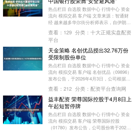
中国银行股荣膺“安全避风港”
热点栏目 自选股 数据中心 行情中心 资金
流向 模拟交易 客户端 文章来源：智通财
经 越来越多华尔街分析师表示，自伊朗战
争爆发以来，中国股票市场的银行股的整
查看：
129
分类：
十大正规实盘配资
体表....
平台
天金策略 名创优品授出32.76万份
受限制股份单位
热点栏目 自选股 数据中心 行情中心 资金
流向 模拟交易 客户端 名创优品（09896）
发布公告，于2026年4月3日，公司根据其
2020年股份激励计划向七名雇....
查看：
212
分类：
配资平台查询网
益丰配资 荣尊国际控股于4月8日上
午起短暂停牌
热点栏目 自选股 数据中心 行情中心 资金
流向 模拟交易 客户端 荣尊国际控股
（01780）发布公告，公司股份将于2026
年4月8日上午九时正起短暂停止买卖。 ....