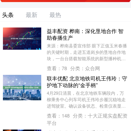
头条
最新
最热
益丰配资 桦南：深化垦地合作 智
助春播生产
来源：桦南县委宣传部 眼下正值玉米春播
的关键时期，走进五道岗乡的垦地合作地
块，一台台搭载智能系统的新型播种机驰
骋田间，来自全乡各村屯的农业负责人、
查看：
78
分类：
众合网
种植大户以及农....
联丰优配 北京地铁司机王伟玲：守
护地下动脉的“金手柄”
4月29日清晨，在北京地铁车辆段内，万
柳乘务中心列车司机王伟玲步履沉稳地走
进驾驶室。确认设备状态、检查仪表显
示、核对运营参数作为北京地铁10号线的
查看：
148
分类：
十大正规实盘配资
一名女列车司机....
平台