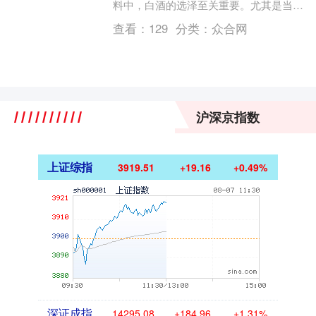
料中，白酒的选泽至关重要。尤其是当你
选泽用葛根泡酒时，白酒的品质直接影响
查看：
129
分类：
众合网
最终的泡酒成绩。....
沪深京指数
上证综指
3919.51
+19.16
+0.49%
深证成指
14295.08
+184.96
+1.31%