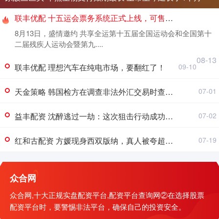
联丰优配 十五运会票务系统正式上线，可售门票超500万张
8月13日，盛情邀约 共享全运第十五届全国运动会和全国第十
二届残疾人运动会暨第九....
08-13
联丰优配 理想汽车在纯电市场，要翻红了！
09-10
天金策略 韩国检方在调查非法外汇交易时查获价值320万美元的加密货币
07-01
益丰配资 沈醉逃过一劫：这次狙击行动成功，他不被乱枪击毙也得上岛砍甘蔗_杨杰_特赦_军统
07-02
红和古配资 方媛现身西双版纳，真人被夸超级好看，腿型不好，正面看不出怀孕_生活_郭富城_女儿
07-19
众合网
众合网,十大正规实盘配资平台,配资平台查询网②在选择股票
配资平台时，要警惕非法平台，确保自己的投资安全。