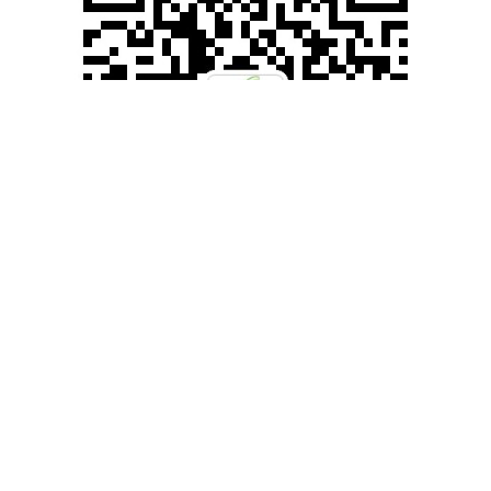
滚动资讯
思考配资 抖音推出“AI抖音求真”功能，为用户提供事实澄清及辟
谣信息
十大正规实盘配资平台
09-17