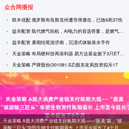
众合网播报
联丰优配 俄罗斯布良斯克州遭导弹袭击，已致6死37伤
益丰配资 取代燃气轮机，AI电力的首选答案，是燃气发电机组？
益丰配资 暑期结尾游济南，沉浸式体验泉水手作
天金策略 布局硬科技再添利器 易方达基金旗下3只ETF正式获
天金策略 严牌股份(301081.SZ)股东友凤投资拟斥17
天金策略 A股大消费产业链支付账期大观——“医美”篇：“玻
尿酸三巨头”华熙生物支付账期最长 上市至今延长了4个月