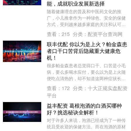
能，成就职业发展新选择
随着健康理念的普及和中医药文化的推
广，小儿推拿作为一种绿色、安全的保健
方式，受到越来越多家庭的关注和认可。
在这一背景下，专业的小儿推拿师培训需
查看：
215
分类：
配资平台查询网
求逐渐增长。长洋中....
联丰优配 你以为是上火？帕金森患
者口干口苦背后隐藏重大健康危
机！
很多帕金森患者总觉得口干、口苦是小毛
病，要么多喝水应付，要么以为是上火随
便吃点清热的，却不知道这两种症状长期
存在，很可能是帕金森病在悄悄变化的信
查看：
172
分类：
十大正规实盘配资
号。 要是不把这....
平台
益丰配资 葛根泡酒的白酒买哪种
好？挑选秘诀全解析！
对于许多人来说，泡酒已经成为了一种传
统且受欢迎的保健方法。而在泡酒的原材