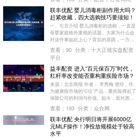
能设计等方面差异显....
联丰优配 婴儿消毒柜副作用大吗？
赶紧收藏，四大选购技巧要须知！
一、引言介绍 婴儿消毒柜的选购，一直是
母婴家庭格外重视的话题。大家为什么会
对这件事如此上心？背后的原因，一方
面，长期以来，婴儿消毒柜和传统高温蒸
查看：
90
分类：
十大正规实盘配资
煮都是母婴消毒的....
平台
益丰配资 进入“百元保百万”时代，
杠杆率改变能否重构重疾险市场？
来源：北京商报 作者： 李秀梅 曾经，作
为健康险市场的“C位”产品，重疾险撑起了
保险公司的利润与价值。如今，面对惠民
保、百万医疗险的“围剿”，重疾险告别了
查看：
193
分类：
众合网
往日的....
联丰优配 央行明日将开展6000亿
元MLF操作！净投放规模处于较高
水平