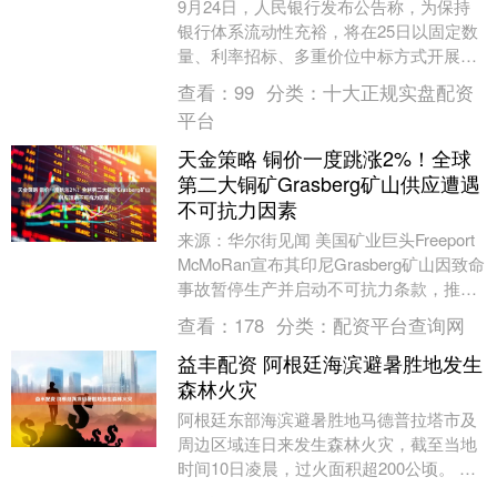
9月24日，人民银行发布公告称，为保持
银行体系流动性充裕，将在25日以固定数
量、利率招标、多重价位中标方式开展
6000亿元中期借贷便利（MLF）操作，期
查看：
99
分类：
十大正规实盘配资
限为1年....
平台
天金策略 铜价一度跳涨2%！全球
第二大铜矿Grasberg矿山供应遭遇
不可抗力因素
来源：华尔街见闻 美国矿业巨头Freeport
McMoRan宣布其印尼Grasberg矿山因致命
事故暂停生产并启动不可抗力条款，推动
全球铜价大幅上涨。 Fre....
查看：
178
分类：
配资平台查询网
益丰配资 阿根廷海滨避暑胜地发生
森林火灾
阿根廷东部海滨避暑胜地马德普拉塔市及
周边区域连日来发生森林火灾，截至当地
时间10日凌晨，过火面积超200公顷。 据
悉，大火发生于8日，一度蔓延至公路沿线