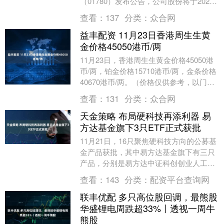
（01780）发布公告，公司股份将于2026
年4月8日上午九时正起短暂停止买卖。 ....
查看：
137
分类：
众合网
益丰配资 11月23日香港周生生黄
金价格45050港币/两
11月23日，香港周生生黄金价格45050港
币/两，铂金价格15710港币/两，金条价格
40670港币/两。（价格仅供参考，以门店
实际为准）同日上海黄金交易所现....
查看：
131
分类：
众合网
天金策略 布局硬科技再添利器 易
方达基金旗下3只ETF正式获批
11月21日，16只聚焦硬科技方向的公募基
金产品获批，其中易方达基金旗下有三只
产品，分别是易方达中证科创创业人工智
能ETF、易方达上证科创板芯片ETF和易
查看：
143
分类：
配资平台查询网
方达上....
联丰优配 多只高位股回调，最熊股
华盛锂电周跌超33%丨透视一周牛
熊股