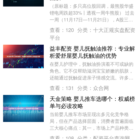
（原标题：多只高位股回调，最熊股华盛
锂电周跌超33%丨透视一周牛熊股） 过去
一周（11月17日—11月21日），A股三大
指数集体下跌。截至11月17日收盘，上
查看：
120
分类：
十大正规实盘配资
证....
平台
益丰配资 婴儿抚触油推荐：专业解
析爱舒屋婴儿抚触油的优势
在婴儿护理中，抚触油扮演着不可或缺的
角色。它不仅帮助滋润宝宝娇嫩的肌肤，
还能通过抚触促进亲子情感交流。许多父
母在挑选抚触油时，常会在众多的婴儿抚
查看：
131
分类：
众合网
触油品牌中犯难，....
天金策略 婴儿推车选哪个：权威榜
单与必读攻略
当前婴儿推车市场呈现出多元化竞争格
局，但在产品选择层面，消费者普遍面临
三大核心痛点：其一，市场上产品种类繁
多，不同品牌在安全认证、材质工艺、功
查看：
108
分类：
配资平台查询网