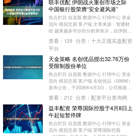
联丰优配 伊朗战火重创市场之际
中国银行股荣膺“安全避风港”
热点栏目 自选股 数据中心 行情中心 资金
流向 模拟交易 客户端 文章来源：智通财
经 越来越多华尔街分析师表示，自伊朗战
争爆发以来，中国股票市场的银行股的整
查看：
129
分类：
十大正规实盘配资
体表....
平台
天金策略 名创优品授出32.76万份
受限制股份单位
热点栏目 自选股 数据中心 行情中心 资金
流向 模拟交易 客户端 名创优品（09896）
发布公告，于2026年4月3日，公司根据其
2020年股份激励计划向七名雇....
查看：
212
分类：
配资平台查询网
益丰配资 荣尊国际控股于4月8日上
午起短暂停牌
热点栏目 自选股 数据中心 行情中心 资金
流向 模拟交易 客户端 荣尊国际控股