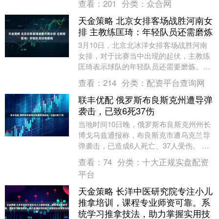
查看：
201
分类：
众合网
城区，迫....
天金策略 北京女排客场战胜河南女
排 主教练匡琦：年轻队员还需磨炼
3月10日，北京北冰洋女排客场战胜河南
女排，对于比赛当中出现的起伏，主教练
匡琦表示球队的年轻队员还需要磨炼。
Your browser is not suppo....
查看：
214
分类：
配资平台查询网
联丰优配 俄罗斯布良斯克州遭导弹
袭击，已致6死37伤
当地时间10日晚，俄罗斯布良斯克州州长
博戈马兹通报称，布良斯克市遭乌克兰导
弹袭击，已造成6人死亡、37人受伤。 乌
克兰方面对此暂无回应。 更多热点速报、
查看：
74
分类：
十大正规实盘配资
权威资讯....
平台
天金策略 长洋中医研究院专注小儿
推拿培训，课程专业师资可靠。系
统学习推拿技法，助力掌握实用技